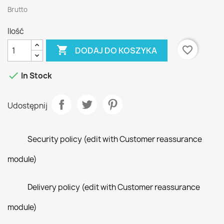
Brutto
Ilość

favorite_border
DODAJ DO KOSZYKA

In Stock
Udostępnij
Security policy (edit with Customer reassurance
module)
Delivery policy (edit with Customer reassurance
module)