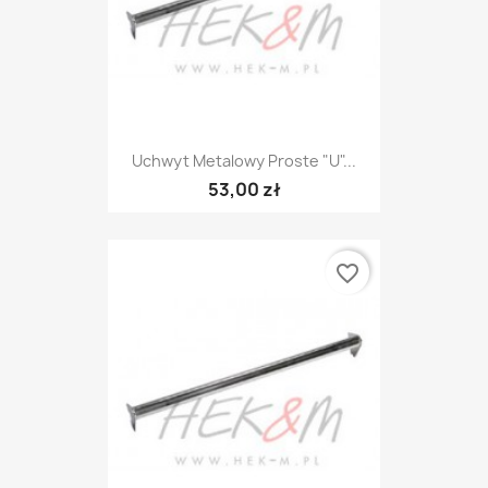
Uchwyt Metalowy Proste "U"...
53,00 zł
favorite_border