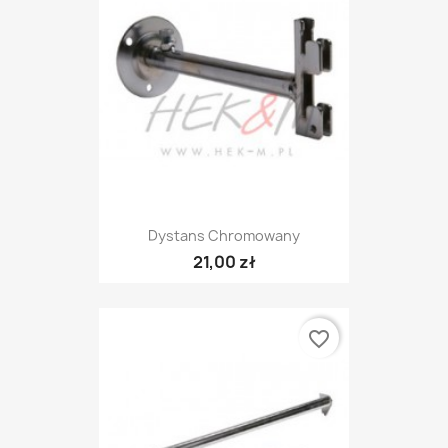
Dystans Chromowany
21,00 zł
favorite_border