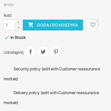
Brutto
Ilość

favorite_border
DODAJ DO KOSZYKA

In Stock
Udostępnij
Security policy (edit with Customer reassurance
module)
Delivery policy (edit with Customer reassurance
module)