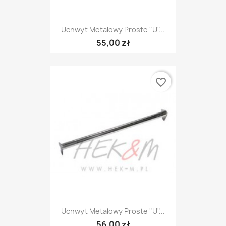
Uchwyt Metalowy Proste "U"...
55,00 zł
favorite_border
Uchwyt Metalowy Proste "U"...
56,00 zł