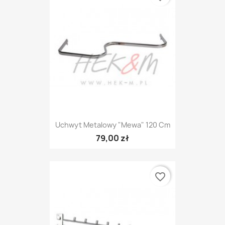
Uchwyt Metalowy "mewa" 120 Cm
79,00 zł
favorite_border