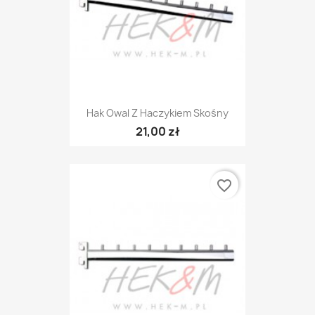
Hak Owal Z Haczykiem Skośny
21,00 zł
favorite_border