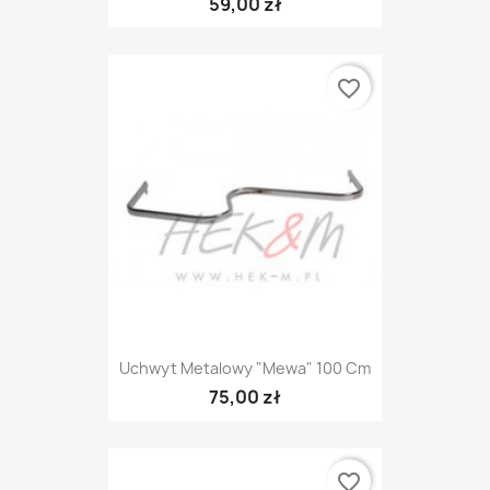
59,00 zł
favorite_border
Uchwyt Metalowy "mewa" 100 Cm
75,00 zł
favorite_border