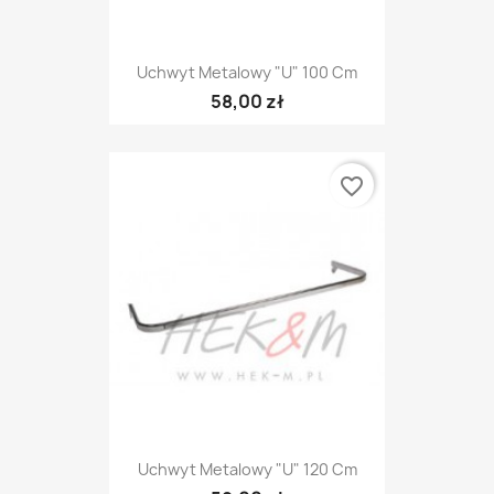
Uchwyt Metalowy "U" 100 Cm
58,00 zł
favorite_border
Uchwyt Metalowy "U" 120 Cm