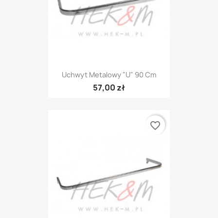
Uchwyt Metalowy "U" 90 Cm
57,00 zł
favorite_border