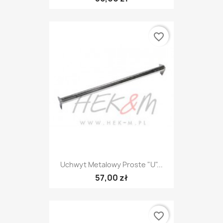
favorite_border
Uchwyt Metalowy Proste "U"...
57,00 zł
favorite_border