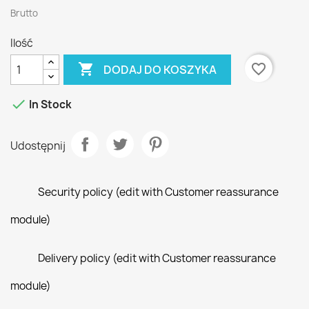
Brutto
Ilość

favorite_border
DODAJ DO KOSZYKA

In Stock
Udostępnij
Security policy (edit with Customer reassurance
module)
Delivery policy (edit with Customer reassurance
module)