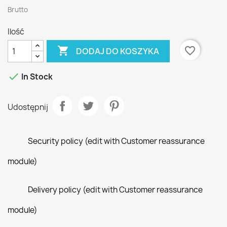
Brutto
Ilość

favorite_border
DODAJ DO KOSZYKA

In Stock
Udostępnij
Security policy (edit with Customer reassurance
module)
Delivery policy (edit with Customer reassurance
module)