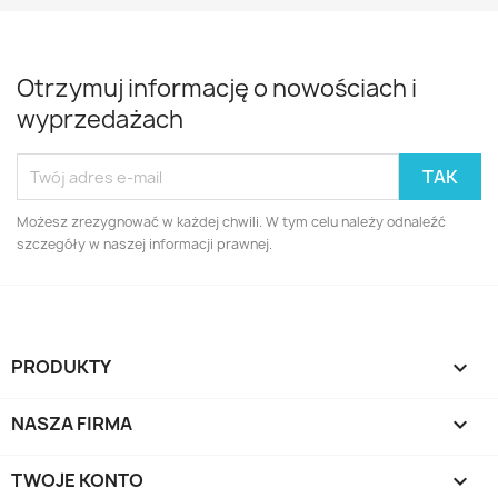
Otrzymuj informację o nowościach i
wyprzedażach
Możesz zrezygnować w każdej chwili. W tym celu należy odnaleźć
szczegóły w naszej informacji prawnej.
PRODUKTY

NASZA FIRMA

TWOJE KONTO
