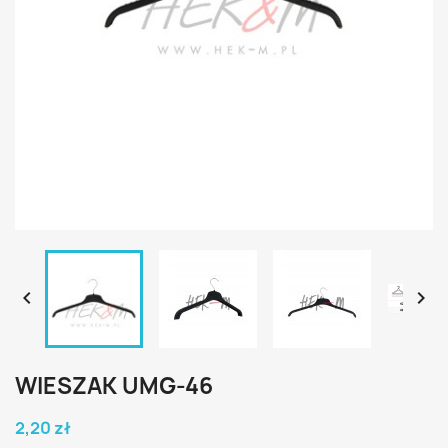


WIESZAK UMG-46
2,20 zł