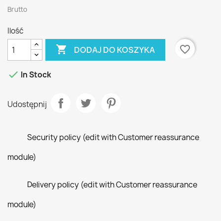
Brutto
Ilość

favorite_border
DODAJ DO KOSZYKA

In Stock
Udostępnij
Security policy (edit with Customer reassurance
module)
Delivery policy (edit with Customer reassurance
module)