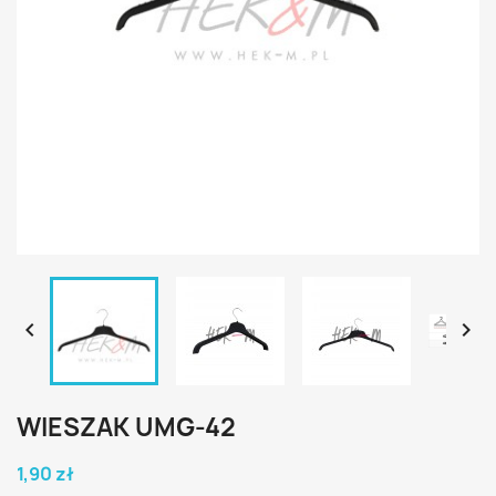


WIESZAK UMG-42
1,90 zł