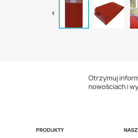

Otrzymuj infor
nowościach i w
PRODUKTY
NASZ