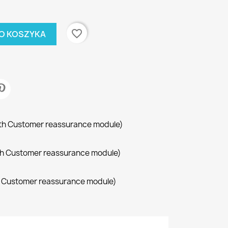
favorite_border
O KOSZYKA
with Customer reassurance module)
with Customer reassurance module)
th Customer reassurance module)