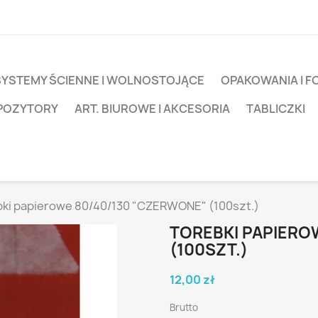
SYSTEMY ŚCIENNE I WOLNOSTOJĄCE
OPAKOWANIA I F
SPOZYTORY
ART. BIUROWE I AKCESORIA
TABLICZKI
bki papierowe 80/40/130 "CZERWONE" (100szt.)
TOREBKI PAPIERO
(100SZT.)
12,00 zł
Brutto