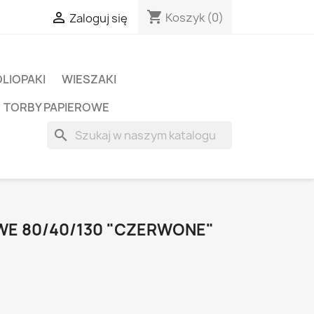
shopping_cart

Koszyk
(0)
Zaloguj się
OLIOPAKI
WIESZAKI
TORBY PAPIEROWE
search
WE 80/40/130 "CZERWONE"