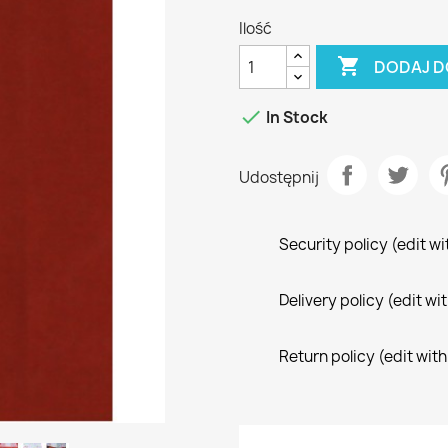
Ilość

DODAJ D

In Stock
Udostępnij
Security policy (edit 
Delivery policy (edit 
Return policy (edit wi