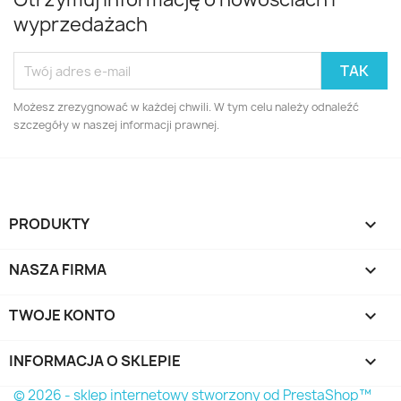
wyprzedażach
Możesz zrezygnować w każdej chwili. W tym celu należy odnaleźć
szczegóły w naszej informacji prawnej.
PRODUKTY

NASZA FIRMA

TWOJE KONTO

INFORMACJA O SKLEPIE
keyboard_arrow_down
© 2026 - sklep internetowy stworzony od PrestaShop™