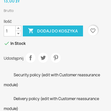
13,00 zł
Brutto
Ilość

favorite_border
DODAJ DO KOSZYKA

In Stock
Udostępnij
Security policy (edit with Customer reassurance
module)
Delivery policy (edit with Customer reassurance
module)