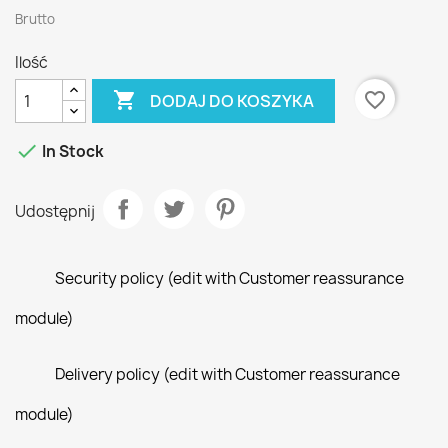
Brutto
Ilość

favorite_border
DODAJ DO KOSZYKA

In Stock
Udostępnij
Security policy (edit with Customer reassurance
module)
Delivery policy (edit with Customer reassurance
module)