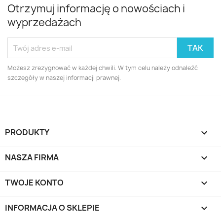
Otrzymuj informację o nowościach i
wyprzedażach
Możesz zrezygnować w każdej chwili. W tym celu należy odnaleźć
szczegóły w naszej informacji prawnej.
PRODUKTY

NASZA FIRMA

TWOJE KONTO

INFORMACJA O SKLEPIE
keyboard_arrow_down