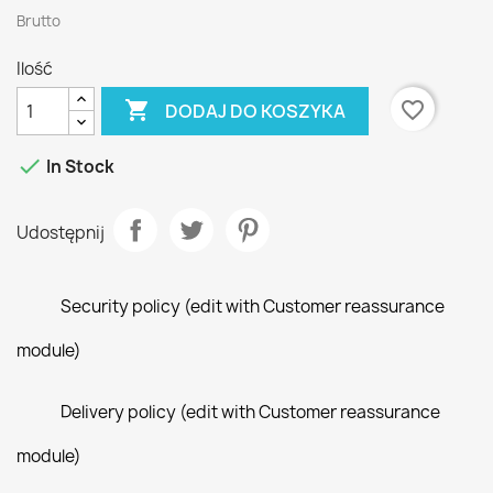
Brutto
Ilość

favorite_border
DODAJ DO KOSZYKA

In Stock
Udostępnij
Security policy (edit with Customer reassurance
module)
Delivery policy (edit with Customer reassurance
module)