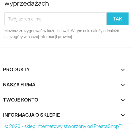
wyprzedażach
Możesz zrezygnować w każdej chwili. W tym celu należy odnaleźć
szczegóły w naszej informacji prawnej.
PRODUKTY

NASZA FIRMA

TWOJE KONTO

INFORMACJA O SKLEPIE
keyboard_arrow_down
© 2026 - sklep internetowy stworzony od PrestaShop™