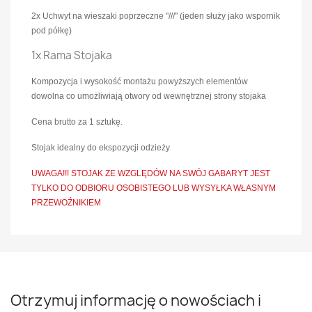
2x Uchwyt na wieszaki poprzeczne "///" (jeden służy jako wspornik
pod półkę)
1x Rama Stojaka
Kompozycja i wysokość montażu powyższych elementów
dowolna co umożliwiają otwory od wewnętrznej strony stojaka
Cena brutto za 1 sztukę.
Stojak idealny do ekspozycji odzieży
UWAGA!!! STOJAK ZE WZGLĘDÓW NA SWÓJ GABARYT JEST
TYLKO DO ODBIORU OSOBISTEGO LUB WYSYŁKA WŁASNYM
PRZEWOŹNIKIEM
Otrzymuj informację o nowościach i