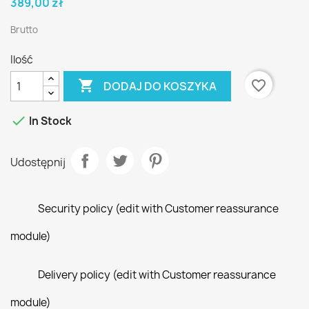
389,00 zł
Brutto
Ilość

favorite_border
DODAJ DO KOSZYKA

In Stock
Udostępnij
Security policy (edit with Customer reassurance
module)
Delivery policy (edit with Customer reassurance
module)