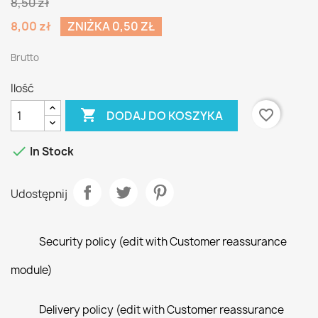
8,50 zł
8,00 zł
ZNIŻKA 0,50 ZŁ
Brutto
Ilość

favorite_border
DODAJ DO KOSZYKA

In Stock
Udostępnij
Security policy (edit with Customer reassurance
module)
Delivery policy (edit with Customer reassurance