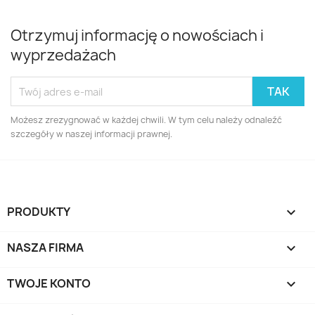
Otrzymuj informację o nowościach i
wyprzedażach
Możesz zrezygnować w każdej chwili. W tym celu należy odnaleźć
szczegóły w naszej informacji prawnej.
PRODUKTY

NASZA FIRMA

TWOJE KONTO
