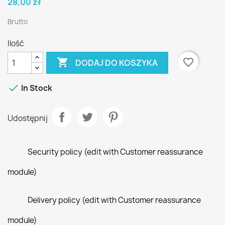
28,00 zł
Brutto
Ilość

favorite_border
DODAJ DO KOSZYKA

In Stock
Udostępnij
Security policy (edit with Customer reassurance
module)
Delivery policy (edit with Customer reassurance
module)