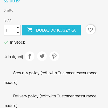
32,00 zł
Brutto
Ilość

favorite_border
DODAJ DO KOSZYKA

In Stock
Udostępnij
Security policy (edit with Customer reassurance
module)
Delivery policy (edit with Customer reassurance
module)