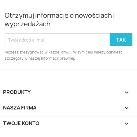
Otrzymuj informację o nowościach i
wyprzedażach
Możesz zrezygnować w każdej chwili. W tym celu należy odnaleźć
szczegóły w naszej informacji prawnej.
PRODUKTY

NASZA FIRMA

TWOJE KONTO
