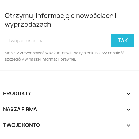
Otrzymuj informację o nowościach i
wyprzedażach
Możesz zrezygnować w każdej chwili. W tym celu należy odnaleźć
szczegóły w naszej informacji prawnej.
PRODUKTY

NASZA FIRMA

TWOJE KONTO
