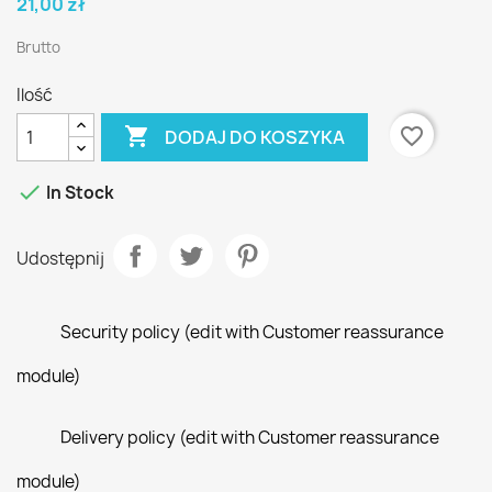
21,00 zł
Brutto
Ilość

favorite_border
DODAJ DO KOSZYKA

In Stock
Udostępnij
Security policy (edit with Customer reassurance
module)
Delivery policy (edit with Customer reassurance
module)