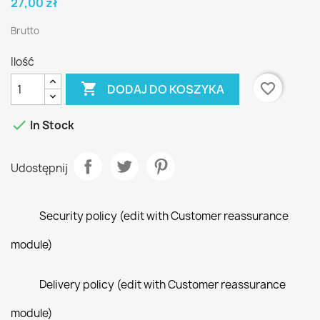
27,00 zł
Brutto
Ilość

favorite_border
DODAJ DO KOSZYKA

In Stock
Udostępnij
Security policy (edit with Customer reassurance
module)
Delivery policy (edit with Customer reassurance
module)