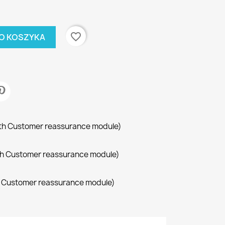
favorite_border
O KOSZYKA
with Customer reassurance module)
with Customer reassurance module)
th Customer reassurance module)