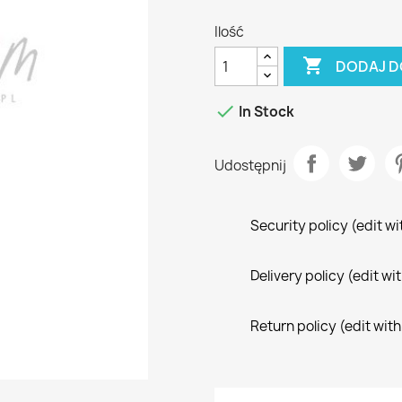
Ilość

DODAJ D

In Stock
Udostępnij
Security policy (edit 
Delivery policy (edit 
Return policy (edit wi