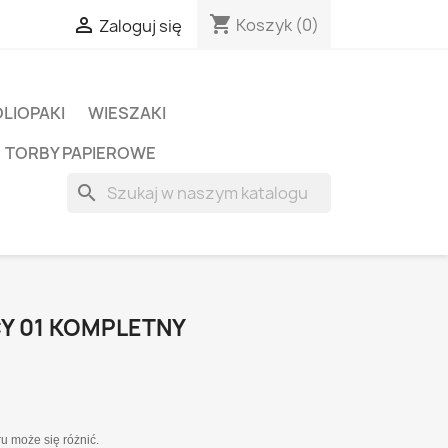
shopping_cart

Koszyk
(0)
Zaloguj się
OLIOPAKI
WIESZAKI
TORBY PAPIEROWE
search
CY 01 KOMPLETNY
u może się różnić.