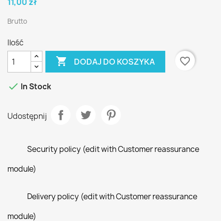
11,00 zł
Brutto
Ilość

favorite_border
DODAJ DO KOSZYKA

In Stock
Udostępnij
Security policy (edit with Customer reassurance
module)
Delivery policy (edit with Customer reassurance
module)