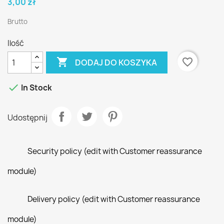
3,00 zł
Brutto
Ilość

favorite_border
DODAJ DO KOSZYKA

In Stock
Udostępnij
Security policy (edit with Customer reassurance
module)
Delivery policy (edit with Customer reassurance
module)