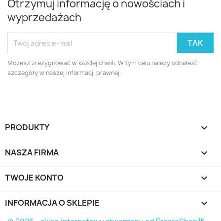
Otrzymuj informację o nowościach i
wyprzedażach
Możesz zrezygnować w każdej chwili. W tym celu należy odnaleźć
szczegóły w naszej informacji prawnej.
PRODUKTY

NASZA FIRMA

TWOJE KONTO

INFORMACJA O SKLEPIE
keyboard_arrow_down