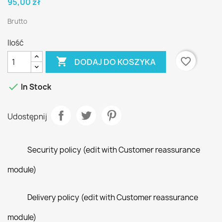
95,00 zł
Brutto
Ilość

favorite_border
DODAJ DO KOSZYKA

In Stock
Udostępnij
Security policy (edit with Customer reassurance
module)
Delivery policy (edit with Customer reassurance
module)