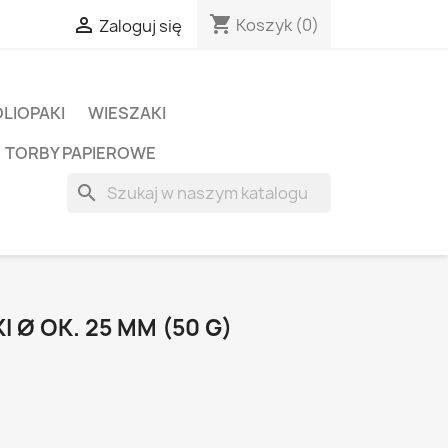
shopping_cart

Koszyk
(0)
Zaloguj się
OLIOPAKI
WIESZAKI
TORBY PAPIEROWE
search
 Ø OK. 25 MM (50 G)