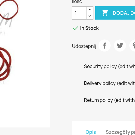
Ilość

DODAJ D

In Stock
Udostępnij
Security policy (edit 
Delivery policy (edit 
Return policy (edit wi
Opis
Szczegóły p