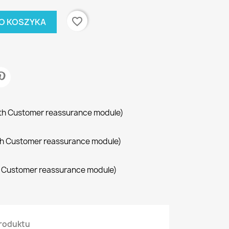
favorite_border
O KOSZYKA
with Customer reassurance module)
with Customer reassurance module)
th Customer reassurance module)
roduktu