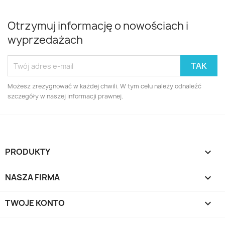
Otrzymuj informację o nowościach i
wyprzedażach
Możesz zrezygnować w każdej chwili. W tym celu należy odnaleźć
szczegóły w naszej informacji prawnej.
PRODUKTY

NASZA FIRMA

TWOJE KONTO
