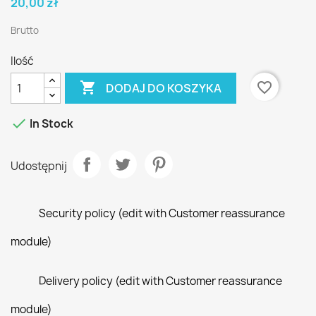
20,00 zł
Brutto
Ilość

favorite_border
DODAJ DO KOSZYKA

In Stock
Udostępnij
Security policy (edit with Customer reassurance
module)
Delivery policy (edit with Customer reassurance
module)